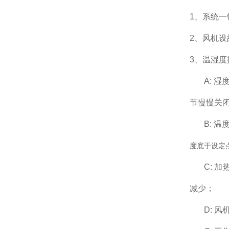
1、系统一
2、风机
3、温湿度
A: 
节慢慢关闭
B: 
度底于设定
C: 
减少；
D: 