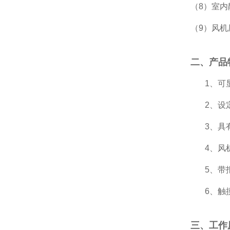
（8）室内
（9）风
二、产品
1、可
2、设
3、具
4、风
5、带
6、触
三、工作